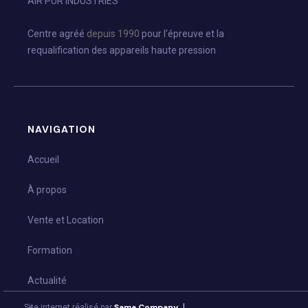
AIR PUR INDUSTRIES
Centre agréé
depuis 1990
pour l'épreuve et la
requalification des appareils haute pression
NAVIGATION
Accueil
À propos
Vente et Location
Formation
Actualité
|
Sama Company
Site internet réalisé par